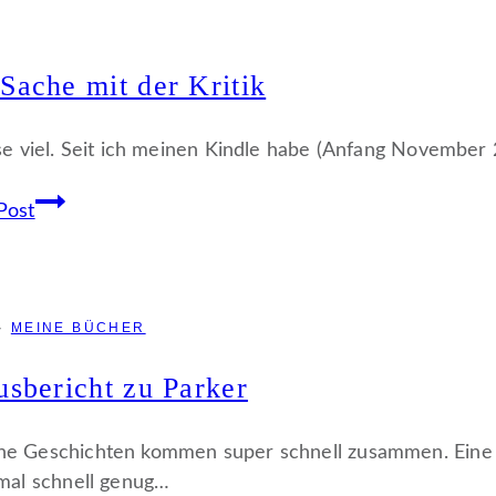
Reisen
Sache mit der Kritik
ese viel. Seit ich meinen Kindle habe (Anfang November
Die
Post
Sache
mit
der
Kritik
·
MEINE BÜCHER
usbericht zu Parker
e Geschichten kommen super schnell zusammen. Eine I
 mal schnell genug…