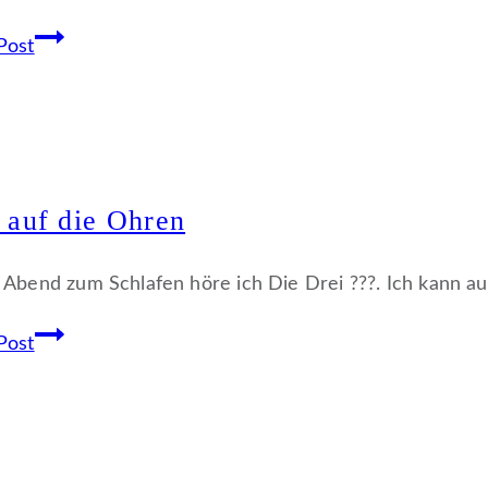
Statusbericht
Post
zu
Parker
 auf die Ohren
 Abend zum Schlafen höre ich Die Drei ???. Ich kann au
Was
Post
auf
die
Ohren