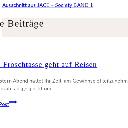
Ausschnitt aus JACE – Society BAND 1
e Beiträge
 Froschtasse geht auf Reisen
estern Abend hattet ihr Zeit, am Gewinnspiel teilzune
nzahl ausgespuckt und…
Eine
Post
Froschtasse
geht
auf