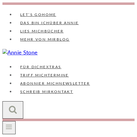
Zum
Inhalt
LET’S GO
HOME
springen
DAS BIN ICH
ÜBER ANNIE
LIES MICH
BÜCHER
MEHR VON MIR
BLOG
FÜR DICH
EXTRAS
TRIFF MICH
TERMINE
ABONNIER MICH
NEWSLETTER
SCHREIB MIR
KONTAKT